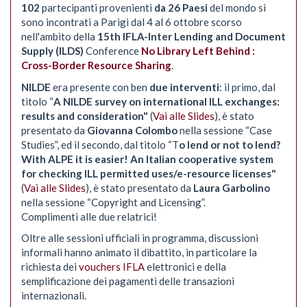
102
partecipanti provenienti
da 26 Paesi
del mondo si
sono incontrati a Parigi dal 4 al 6 ottobre scorso
nell'ambito della
15th IFLA-Inter Lending and Document
Supply (ILDS)
Conference
No Library Left Behind :
Cross-Border Resource Sharing
.
NILDE
era presente con ben
due interventi
: il primo, dal
titolo “
A NILDE survey on international ILL exchanges:
results and consideration"
(
Vai alle Slides
), è stato
presentato da
Giovanna Colombo
nella sessione “Case
Studies”, ed il secondo, dal titolo “T
o lend or not to lend?
With ALPE it is easier! An Italian cooperative system
for checking ILL permitted uses/e-resource licenses"
(
Vai alle Slides
), è stato presentato da
Laura Garbolino
nella sessione “Copyright and Licensing”.
Complimenti alle due relatrici!
Oltre alle sessioni ufficiali in programma, discussioni
informali hanno animato il dibattito, in particolare la
richiesta dei
vouchers IFLA
elettronici e della
semplificazione dei pagamenti delle transazioni
internazionali.