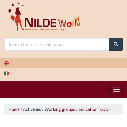
Skip
to
main
content
You
Home
/
Activities
/
Working groups
/
Education (EDU)
are