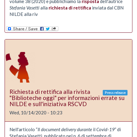
volume 38 (2020) e pubblichiamo la
risposta
dell'autrice
Stefania Vasetti
alla
richiesta di rettifica
inviata dal CBN
NILDE alla riv
Richiesta di rettifica alla rivista
Press release
"Biblioteche oggi" per informazioni errate su
NILDE e sull'iniziativa RSCVD
Wed, 10/14/2020 - 10:23
Nell'articolo “
Il
document
delivery
durante
il
Covid
-
19
” di
Stefania Vasetti, pubblicato nel n. 6 di settembre di