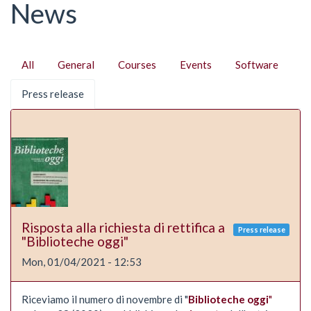
here
News
Primary
All
General
Courses
Events
Software
tabs
Press release
(active
tab)
Risposta alla richiesta di rettifica a
Press release
"Biblioteche oggi"
Mon, 01/04/2021 - 12:53
Riceviamo il numero di novembre di "
Biblioteche oggi
"