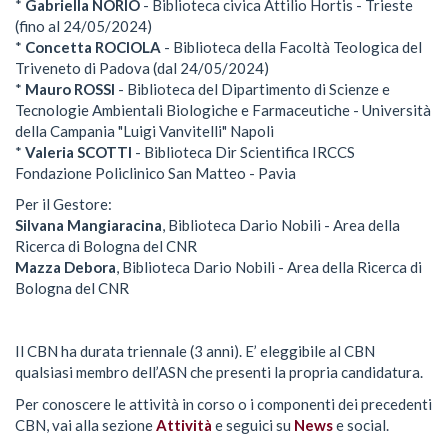
*
Gabriella
NORIO
- Biblioteca civica Attilio Hortis - Trieste
(fino al 24/05/2024)
*
Concetta ROCIOLA
- Biblioteca della Facoltà Teologica del
Triveneto di Padova (dal 24/05/2024)
*
Mauro ROSSI
- Biblioteca del Dipartimento di Scienze e
Tecnologie Ambientali Biologiche e Farmaceutiche - Università
della Campania "Luigi Vanvitelli" Napoli
*
Valeria SCOTTI
- Biblioteca Dir Scientifica IRCCS
Fondazione Policlinico San Matteo - Pavia
Per il Gestore:
Silvana
Mangiaracina
, Biblioteca Dario Nobili - Area della
Ricerca di Bologna del CNR
Mazza Debora
,
Biblioteca Dario Nobili - Area della Ricerca di
Bologna del CNR
Il CBN ha durata triennale (3 anni). E’ eleggibile al CBN
qualsiasi membro dell’ASN che presenti la propria candidatura.
Per conoscere le attività in corso o i componenti dei precedenti
CBN, vai alla sezione
Attività
e seguici su
News
e social.