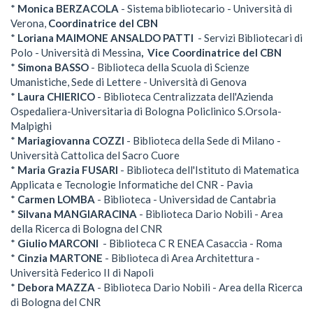
*
Monica BERZACOLA
- Sistema bibliotecario - Università di
Verona,
Coordinatrice del CBN
*
Loriana MAIMONE ANSALDO PATTI
- Servizi Bibliotecari di
Polo - Università di Messina
, Vice
Coordinatrice del CBN
*
Simona BASSO
- Biblioteca della Scuola di Scienze
Umanistiche, Sede di Lettere - Università di Genova
*
Laura
CHIERICO
- Biblioteca Centralizzata dell'Azienda
Ospedaliera-Universitaria di Bologna Policlinico S.Orsola-
Malpighi
*
Mariagiovanna
COZZI
- Biblioteca della Sede di Milano -
Università Cattolica del Sacro Cuore
*
Maria Grazia
FUSARI
- Biblioteca dell'Istituto di Matematica
Applicata e Tecnologie Informatiche del CNR - Pavia
*
Carmen LOMBA
- Biblioteca - Universidad de Cantabria
*
Silvana MANGIARACINA
- Biblioteca Dario Nobili - Area
della Ricerca di Bologna del CNR
*
Giulio MARCONI
- Biblioteca C R ENEA Casaccia - Roma
*
Cinzia MARTONE
- Biblioteca di Area Architettura -
Università Federico II di Napoli
*
Debora MAZZA
- Biblioteca Dario Nobili - Area della Ricerca
di Bologna del CNR