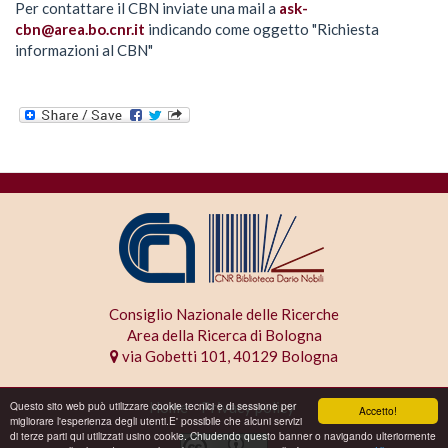
Per contattare il CBN inviate una mail a
ask-
cbn@area.bo.cnr.it
indicando come oggetto "Richiesta
informazioni al CBN"
Consiglio Nazionale delle Ricerche
Area della Ricerca di Bologna
via Gobetti 101, 40129 Bologna
Home
Privacy policy
Questo sito web può utilizzare cookie tecnici e di sessione per
Accetto!
migliorare l'esperienza degli utenti.E' possibile che alcuni servizi
di terze parti qui utilizzati usino cookie. Chiudendo questo banner o navigando ulteriormente