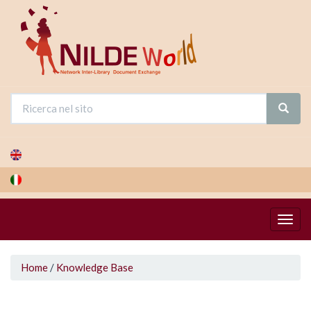
Salta
al
contenuto
principale
Tu
Home
/
Knowledge Base
sei