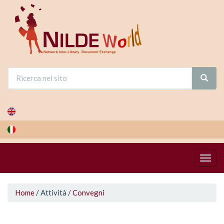
Salta
al
contenuto
principale
Tu
Home
/
Attività
/
Convegni
sei