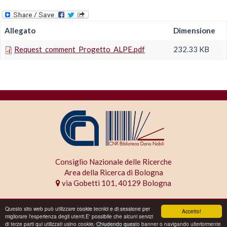
Allegato
Dimensione
Request_comment_Progetto_ALPE.pdf
232.33 KB
Consiglio Nazionale delle Ricerche
Area della Ricerca di Bologna
via Gobetti 101, 40129 Bologna
Home
Privacy policy
Questo sito web può utilizzare cookie tecnici e di sessione per
Accetto!
migliorare l'esperienza degli utenti.E' possibile che alcuni servizi
di terze parti qui utilizzati usino cookie. Chiudendo questo banner o navigando ulteriormente