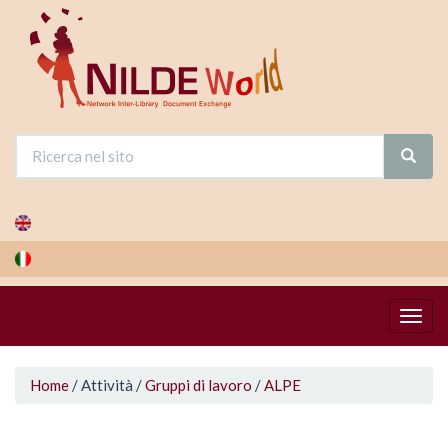
Salta
al
contenuto
principale
Tu
Home
/
Attività
/
Gruppi di lavoro
/
ALPE
sei