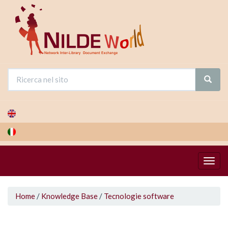
Salta
al
contenuto
principale
Tu
Home
/
Knowledge Base
/
Tecnologie software
sei