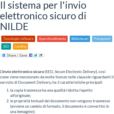
qui
Il sistema per l'invio
elettronico sicuro di
NILDE
Tecnologie software
Approfondimento
Bibliotecari
Principianti
SED
Lending
L'
invio elettronico sicuro
(SED,
Secure Electronic Delivery
), così
come viene menzionato da molte licenze nelle clausole riguardanti il
servizio di Document Delivery, ha 3 caratteristiche principali:
la copia trasmessa ha una qualità ridotta rispetto
all'originale;
le proprietà testuali del documento non vengono trasmesse
(avviene un cambio di formato, il documento è convertito in
una immagine);