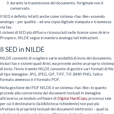
durante la trasmissione del documento, l'originale non è
conservato.
Il SED è definito infatti anche come sistema «fax-like» essendo
analogo – per qualità – ad una copia digitale stampata e trasmessa
via fax.
I sistemi di SED più diffusi e riconosciuti nelle licenze sono Ariel e
Prospero, NILDE segue in maniera analoga tali indicazioni.
Il SED in NILDE
NILDE consente di scegliere varie modalità di invio del documento,
inclusi fax e sistemi quali Ariel, ma prevede anche un proprio sistema
di invio; l'invio tramite NILDE consente di gestire vari formati di file
di tipo immagine: JPG, JPEG, GIF, TIFF, TIF, BMP, PNG; l'altro
formato ammesso è il formato PDF.
Nella gestione dei PDF NILDE è un sistema «fax-like» in quanto
procede alla conversione dei documenti testuali in immagine
attraverso un modulo software di
Digital HardCopy
, processo tale
per cui il destinatario (la biblioteca richiedente) non può più
sfruttare le proprietà testuali dei documenti elettronici – quali la