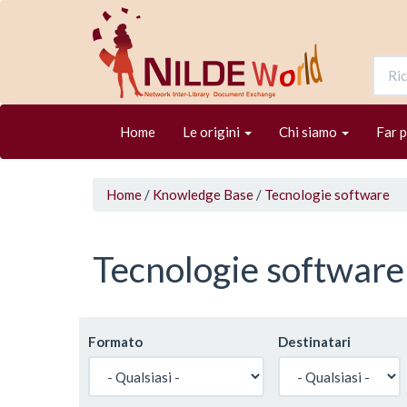
Salta
al
contenuto
principale
Home
Le origini
Chi siamo
Far 
Tu
Home
/
Knowledge Base
/
Tecnologie software
sei
qui
Tecnologie software
Formato
Destinatari