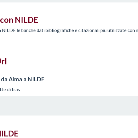
i con NILDE
NILDE le banche dati bibliografiche e citazionali più utilizzate con n
rl
g da Alma a NILDE
te di tras
NILDE